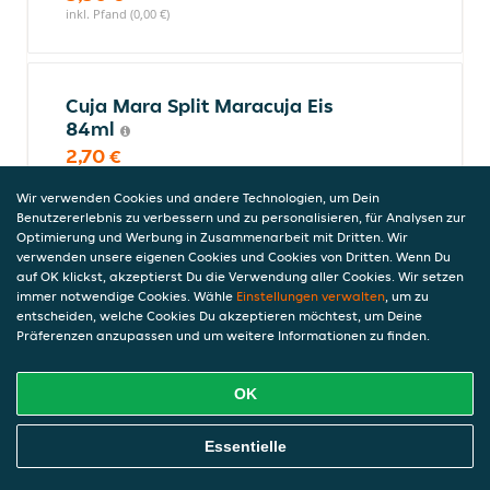
inkl. Pfand (0,00 €)
Cuja Mara Split Maracuja Eis
84ml
2,70 €
inkl. Pfand (0,00 €)
Wir verwenden Cookies und andere Technologien, um Dein
Benutzererlebnis zu verbessern und zu personalisieren, für Analysen zur
Optimierung und Werbung in Zusammenarbeit mit Dritten. Wir
verwenden unsere eigenen Cookies und Cookies von Dritten. Wenn Du
Magnum Mandel
auf OK klickst, akzeptierst Du die Verwendung aller Cookies. Wir setzen
3,80 €
immer notwendige Cookies. Wähle
Einstellungen verwalten
, um zu
inkl. Pfand (0,00 €)
entscheiden, welche Cookies Du akzeptieren möchtest, um Deine
Präferenzen anzupassen und um weitere Informationen zu finden.
OK
Magnum Yoghurt und Raspberry
Online Essen Bestellen
Essentielle
3,80 €
inkl. Pfand (0,00 €)